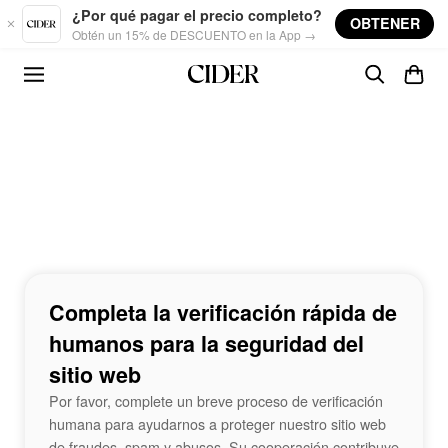
Skip to main content
¿Por qué pagar el precio completo?
OBTENER
Obtén un 15% de DESCUENTO en la App →
Completa la verificación rápida de
humanos para la seguridad del
sitio web
Por favor, complete un breve proceso de verificación
humana para ayudarnos a proteger nuestro sitio web
de fraudes, spam y abusos. Su cooperación contribuye