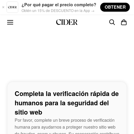
Skip to main content
¿Por qué pagar el precio completo?
OBTENER
Obtén un 15% de DESCUENTO en la App →
Completa la verificación rápida de
humanos para la seguridad del
sitio web
Por favor, complete un breve proceso de verificación
humana para ayudarnos a proteger nuestro sitio web
de fraudes, spam y abusos. Su cooperación contribuye