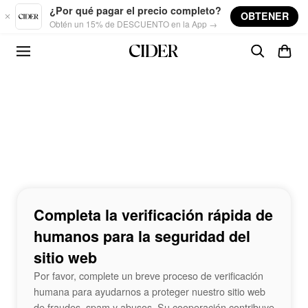
Skip to main content
¿Por qué pagar el precio completo?
OBTENER
Obtén un 15% de DESCUENTO en la App →
Completa la verificación rápida de
humanos para la seguridad del
sitio web
Por favor, complete un breve proceso de verificación
humana para ayudarnos a proteger nuestro sitio web
de fraudes, spam y abusos. Su cooperación contribuye