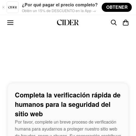
Skip to main content
¿Por qué pagar el precio completo?
OBTENER
Obtén un 15% de DESCUENTO en la App →
Completa la verificación rápida de
humanos para la seguridad del
sitio web
Por favor, complete un breve proceso de verificación
humana para ayudarnos a proteger nuestro sitio web
de fraudes, spam y abusos. Su cooperación contribuye