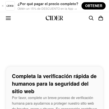
Skip to main content
¿Por qué pagar el precio completo?
OBTENER
Obtén un 15% de DESCUENTO en la App →
Completa la verificación rápida de
humanos para la seguridad del
sitio web
Por favor, complete un breve proceso de verificación
humana para ayudarnos a proteger nuestro sitio web
de fraudes, spam y abusos. Su cooperación contribuye