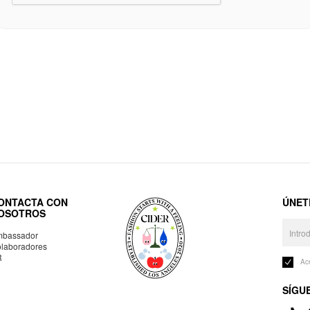
ONTACTA CON
ÚNET
OSOTROS
bassador
laboradores
R
Ac
SÍGU