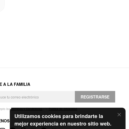
E A LA FAMILIA
REGISTRARSE
epto los
Términos y Condiciones
y la
Política de privacidad
.
Utilizamos cookies para brindarte la
ENOS
mejor experiencia en nuestro sitio web.