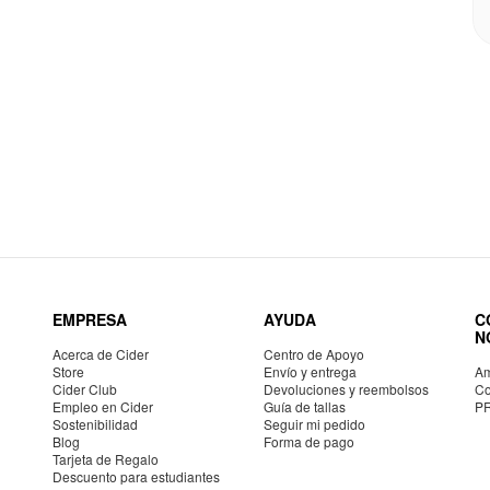
EMPRESA
AYUDA
C
N
Acerca de Cider
Centro de Apoyo
Store
Envío y entrega
Am
Cider Club
Devoluciones y reembolsos
Co
Empleo en Cider
Guía de tallas
P
Sostenibilidad
Seguir mi pedido
Blog
Forma de pago
Tarjeta de Regalo
Descuento para estudiantes