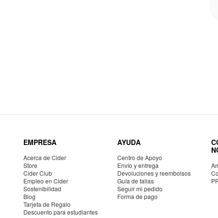
EMPRESA
AYUDA
C
N
Acerca de Cider
Centro de Apoyo
Store
Envío y entrega
Am
Cider Club
Devoluciones y reembolsos
Co
Empleo en Cider
Guía de tallas
P
Sostenibilidad
Seguir mi pedido
Blog
Forma de pago
Tarjeta de Regalo
Descuento para estudiantes