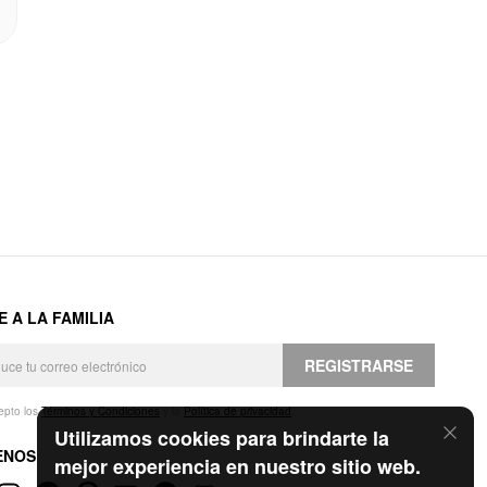
E A LA FAMILIA
REGISTRARSE
epto los
Términos y Condiciones
y la
Política de privacidad
.
Utilizamos cookies para brindarte la
ENOS
mejor experiencia en nuestro sitio web.