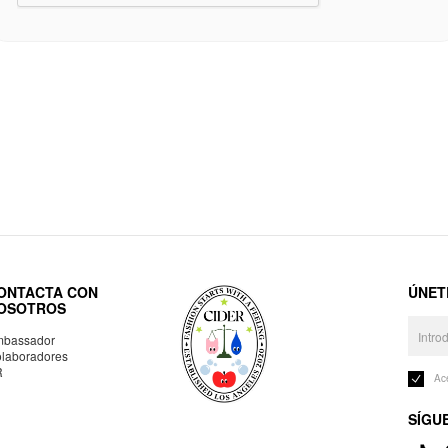
ONTACTA CON
ÚNET
OSOTROS
bassador
laboradores
R
Ac
SÍGU