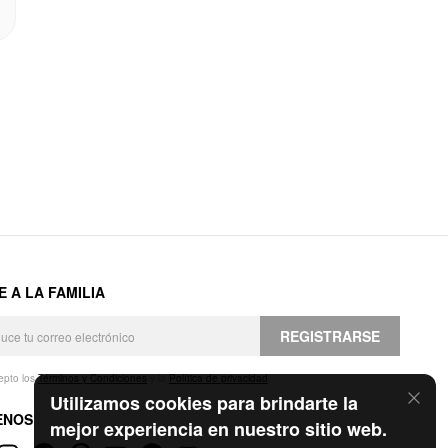
E A LA FAMILIA
REGISTRARSE
epto los
Términos y Condiciones
y la
Política de privacidad
.
Utilizamos cookies para brindarte la
ENOS
mejor experiencia en nuestro sitio web.