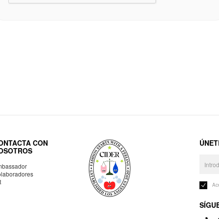
ONTACTA CON
ÚNET
OSOTROS
bassador
laboradores
R
Ac
SÍGU