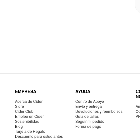
EMPRESA
AYUDA
C
N
Acerca de Cider
Centro de Apoyo
Store
Envío y entrega
Am
Cider Club
Devoluciones y reembolsos
Co
Empleo en Cider
Guía de tallas
P
Sostenibilidad
Seguir mi pedido
Blog
Forma de pago
Tarjeta de Regalo
Descuento para estudiantes