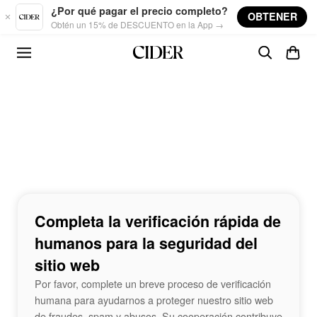
Skip to main content
¿Por qué pagar el precio completo?
OBTENER
Obtén un 15% de DESCUENTO en la App →
Completa la verificación rápida de
humanos para la seguridad del
sitio web
Por favor, complete un breve proceso de verificación
humana para ayudarnos a proteger nuestro sitio web
de fraudes, spam y abusos. Su cooperación contribuye