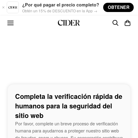
Skip to main content
¿Por qué pagar el precio completo?
OBTENER
Obtén un 15% de DESCUENTO en la App →
Completa la verificación rápida de
humanos para la seguridad del
sitio web
Por favor, complete un breve proceso de verificación
humana para ayudarnos a proteger nuestro sitio web
de fraudes, spam y abusos. Su cooperación contribuye