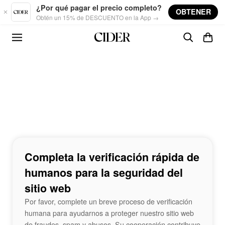
Skip to main content
¿Por qué pagar el precio completo?
OBTENER
Obtén un 15% de DESCUENTO en la App →
Completa la verificación rápida de
humanos para la seguridad del
sitio web
Por favor, complete un breve proceso de verificación
humana para ayudarnos a proteger nuestro sitio web
de fraudes, spam y abusos. Su cooperación contribuye