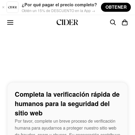
Skip to main content
¿Por qué pagar el precio completo?
OBTENER
Obtén un 15% de DESCUENTO en la App →
Completa la verificación rápida de
humanos para la seguridad del
sitio web
Por favor, complete un breve proceso de verificación
humana para ayudarnos a proteger nuestro sitio web
de fraudes, spam y abusos. Su cooperación contribuye