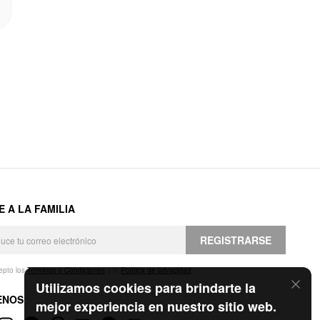
E A LA FAMILIA
REGISTRARSE
epto los
Términos y Condiciones
y la
Política de privacidad
.
Utilizamos cookies para brindarte la
ENOS
mejor experiencia en nuestro sitio web.