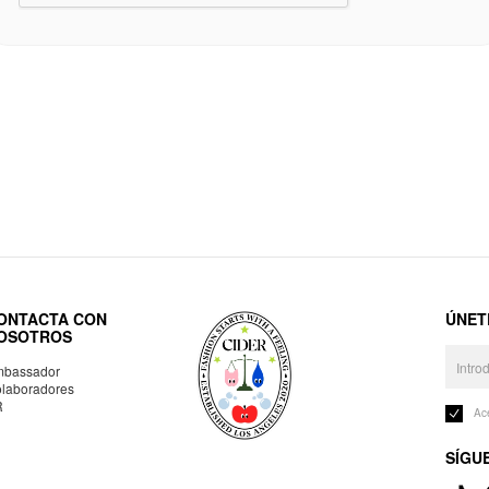
ONTACTA CON
ÚNET
OSOTROS
bassador
laboradores
R
Ac
SÍGU