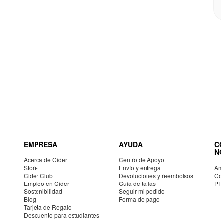
EMPRESA
AYUDA
C
N
Acerca de Cider
Centro de Apoyo
Store
Envío y entrega
Am
Cider Club
Devoluciones y reembolsos
Co
Empleo en Cider
Guía de tallas
P
Sostenibilidad
Seguir mi pedido
Blog
Forma de pago
Tarjeta de Regalo
Descuento para estudiantes