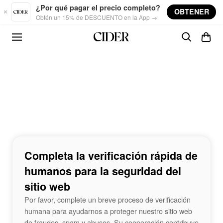
Skip to main content
¿Por qué pagar el precio completo?
OBTENER
Obtén un 15% de DESCUENTO en la App →
Completa la verificación rápida de
humanos para la seguridad del
sitio web
Por favor, complete un breve proceso de verificación
humana para ayudarnos a proteger nuestro sitio web
de fraudes, spam y abusos. Su cooperación contribuye