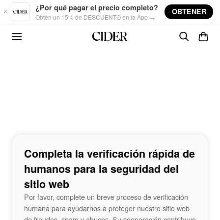
Skip to main content
¿Por qué pagar el precio completo?
OBTENER
Obtén un 15% de DESCUENTO en la App →
Completa la verificación rápida de
humanos para la seguridad del
sitio web
Por favor, complete un breve proceso de verificación
humana para ayudarnos a proteger nuestro sitio web
de fraudes, spam y abusos. Su cooperación contribuye