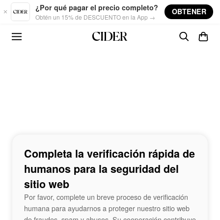
Skip to main content
¿Por qué pagar el precio completo?
OBTENER
Obtén un 15% de DESCUENTO en la App →
Completa la verificación rápida de
humanos para la seguridad del
sitio web
Por favor, complete un breve proceso de verificación
humana para ayudarnos a proteger nuestro sitio web
de fraudes, spam y abusos. Su cooperación contribuye