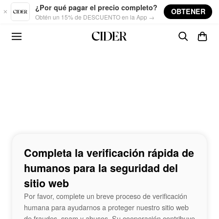
Skip to main content
¿Por qué pagar el precio completo?
OBTENER
Obtén un 15% de DESCUENTO en la App →
Completa la verificación rápida de
humanos para la seguridad del
sitio web
Por favor, complete un breve proceso de verificación
humana para ayudarnos a proteger nuestro sitio web
de fraudes, spam y abusos. Su cooperación contribuye