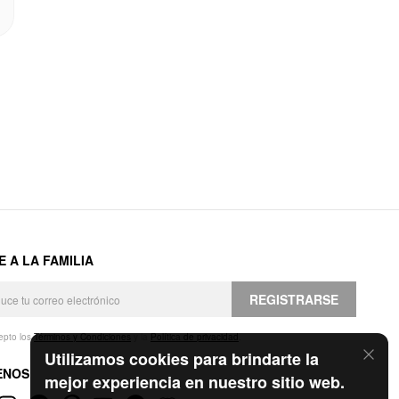
E A LA FAMILIA
REGISTRARSE
epto los
Términos y Condiciones
y la
Política de privacidad
.
Utilizamos cookies para brindarte la
ENOS
mejor experiencia en nuestro sitio web.