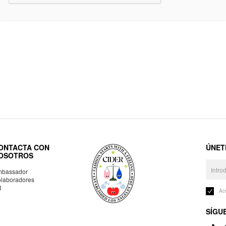
ONTACTA CON
ÚNET
OSOTROS
bassador
laboradores
R
Ac
SÍGU