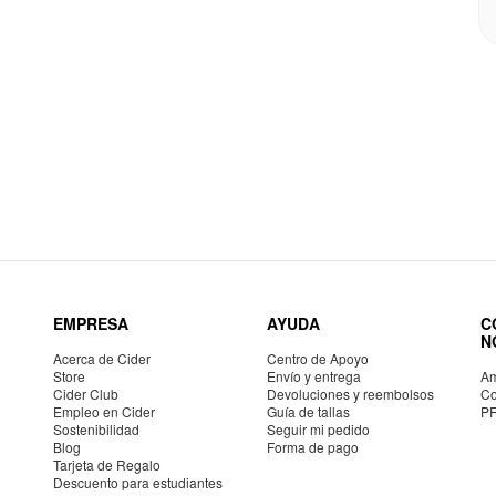
EMPRESA
AYUDA
C
N
Acerca de Cider
Centro de Apoyo
Store
Envío y entrega
Am
Cider Club
Devoluciones y reembolsos
Co
Empleo en Cider
Guía de tallas
P
Sostenibilidad
Seguir mi pedido
Blog
Forma de pago
Tarjeta de Regalo
Descuento para estudiantes