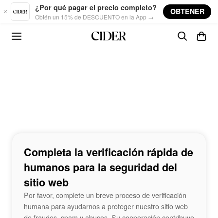
Skip to main content
¿Por qué pagar el precio completo?
OBTENER
Obtén un 15% de DESCUENTO en la App →
Completa la verificación rápida de
humanos para la seguridad del
sitio web
Por favor, complete un breve proceso de verificación
humana para ayudarnos a proteger nuestro sitio web
de fraudes, spam y abusos. Su cooperación contribuye