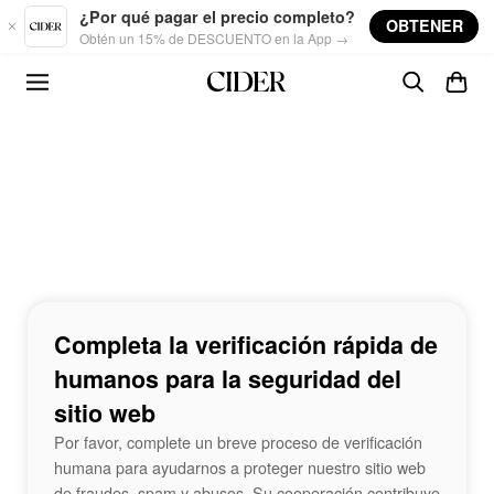
Skip to main content
¿Por qué pagar el precio completo?
OBTENER
Obtén un 15% de DESCUENTO en la App →
Completa la verificación rápida de
humanos para la seguridad del
sitio web
Por favor, complete un breve proceso de verificación
humana para ayudarnos a proteger nuestro sitio web
de fraudes, spam y abusos. Su cooperación contribuye