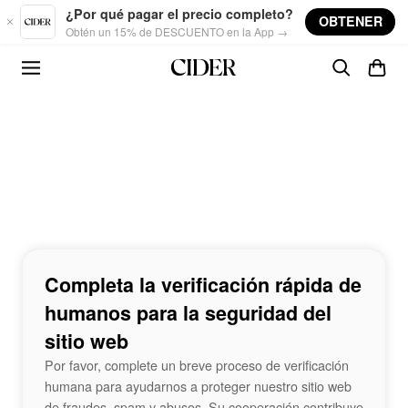
Skip to main content
¿Por qué pagar el precio completo?
OBTENER
Obtén un 15% de DESCUENTO en la App →
Completa la verificación rápida de
humanos para la seguridad del
sitio web
Por favor, complete un breve proceso de verificación
humana para ayudarnos a proteger nuestro sitio web
de fraudes, spam y abusos. Su cooperación contribuye