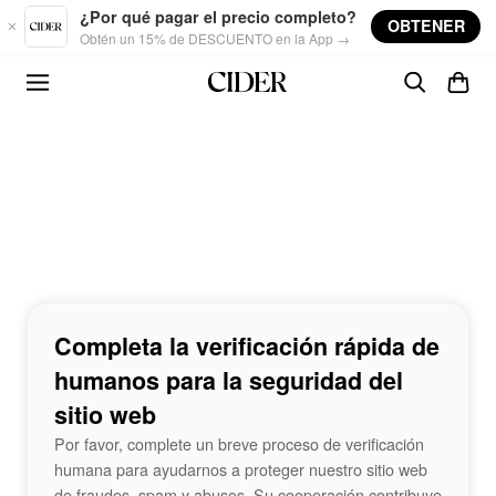
Skip to main content
¿Por qué pagar el precio completo?
OBTENER
Obtén un 15% de DESCUENTO en la App →
Completa la verificación rápida de
humanos para la seguridad del
sitio web
Por favor, complete un breve proceso de verificación
humana para ayudarnos a proteger nuestro sitio web
de fraudes, spam y abusos. Su cooperación contribuye