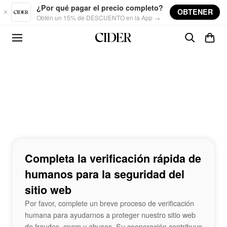
Skip to main content
¿Por qué pagar el precio completo?
OBTENER
Obtén un 15% de DESCUENTO en la App →
Completa la verificación rápida de
humanos para la seguridad del
sitio web
Por favor, complete un breve proceso de verificación
humana para ayudarnos a proteger nuestro sitio web
de fraudes, spam y abusos. Su cooperación contribuye