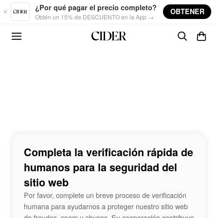
Skip to main content
¿Por qué pagar el precio completo?
OBTENER
Obtén un 15% de DESCUENTO en la App →
Completa la verificación rápida de
humanos para la seguridad del
sitio web
Por favor, complete un breve proceso de verificación
humana para ayudarnos a proteger nuestro sitio web
de fraudes, spam y abusos. Su cooperación contribuye