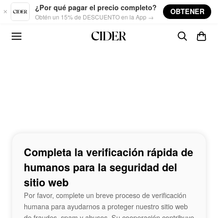
Skip to main content
¿Por qué pagar el precio completo?
OBTENER
Obtén un 15% de DESCUENTO en la App →
Completa la verificación rápida de
humanos para la seguridad del
sitio web
Por favor, complete un breve proceso de verificación
humana para ayudarnos a proteger nuestro sitio web
de fraudes, spam y abusos. Su cooperación contribuye