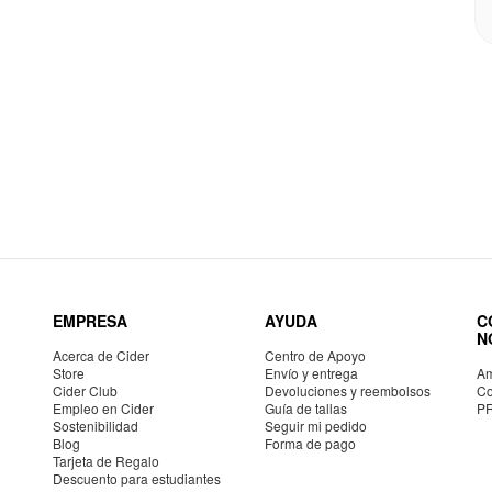
EMPRESA
AYUDA
C
N
Acerca de Cider
Centro de Apoyo
Store
Envío y entrega
Am
Cider Club
Devoluciones y reembolsos
Co
Empleo en Cider
Guía de tallas
P
Sostenibilidad
Seguir mi pedido
Blog
Forma de pago
Tarjeta de Regalo
Descuento para estudiantes