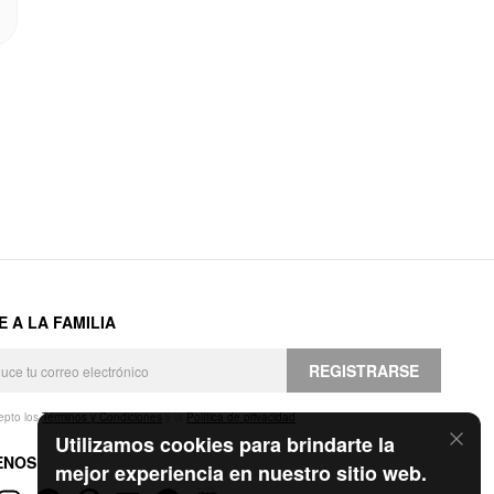
E A LA FAMILIA
REGISTRARSE
epto los
Términos y Condiciones
y la
Política de privacidad
.
Utilizamos cookies para brindarte la
ENOS
mejor experiencia en nuestro sitio web.