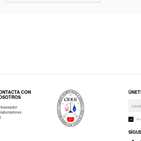
ONTACTA CON
ÚNET
OSOTROS
bassador
laboradores
R
Ac
SÍGU