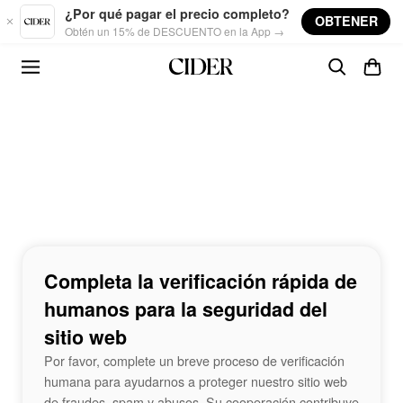
Skip to main content
¿Por qué pagar el precio completo?
OBTENER
Obtén un 15% de DESCUENTO en la App →
Completa la verificación rápida de
humanos para la seguridad del
sitio web
Por favor, complete un breve proceso de verificación
humana para ayudarnos a proteger nuestro sitio web
de fraudes, spam y abusos. Su cooperación contribuye