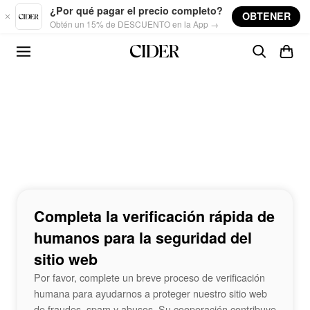
Skip to main content
¿Por qué pagar el precio completo?
OBTENER
Obtén un 15% de DESCUENTO en la App →
Completa la verificación rápida de
humanos para la seguridad del
sitio web
Por favor, complete un breve proceso de verificación
humana para ayudarnos a proteger nuestro sitio web
de fraudes, spam y abusos. Su cooperación contribuye