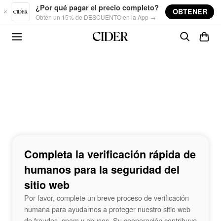
Skip to main content
¿Por qué pagar el precio completo?
OBTENER
Obtén un 15% de DESCUENTO en la App →
Completa la verificación rápida de
humanos para la seguridad del
sitio web
Por favor, complete un breve proceso de verificación
humana para ayudarnos a proteger nuestro sitio web
de fraudes, spam y abusos. Su cooperación contribuye