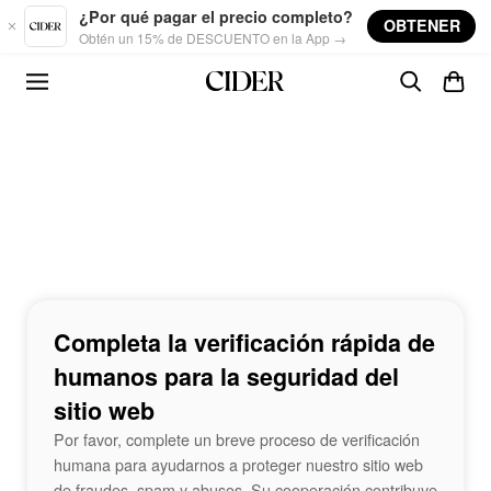
Skip to main content
¿Por qué pagar el precio completo?
OBTENER
Obtén un 15% de DESCUENTO en la App →
Completa la verificación rápida de
humanos para la seguridad del
sitio web
Por favor, complete un breve proceso de verificación
humana para ayudarnos a proteger nuestro sitio web
de fraudes, spam y abusos. Su cooperación contribuye