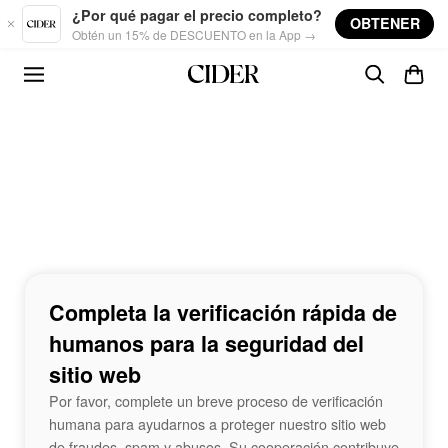
Skip to main content
¿Por qué pagar el precio completo?
OBTENER
Obtén un 15% de DESCUENTO en la App →
Completa la verificación rápida de
humanos para la seguridad del
sitio web
Por favor, complete un breve proceso de verificación
humana para ayudarnos a proteger nuestro sitio web
de fraudes, spam y abusos. Su cooperación contribuye