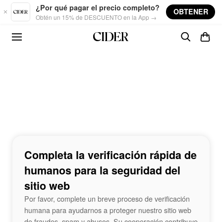
Skip to main content
¿Por qué pagar el precio completo?
OBTENER
Obtén un 15% de DESCUENTO en la App →
Completa la verificación rápida de
humanos para la seguridad del
sitio web
Por favor, complete un breve proceso de verificación
humana para ayudarnos a proteger nuestro sitio web
de fraudes, spam y abusos. Su cooperación contribuye