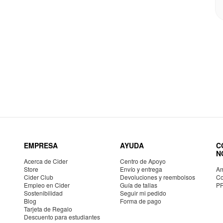
EMPRESA
AYUDA
C
N
Acerca de Cider
Centro de Apoyo
Store
Envío y entrega
Am
Cider Club
Devoluciones y reembolsos
Co
Empleo en Cider
Guía de tallas
P
Sostenibilidad
Seguir mi pedido
Blog
Forma de pago
Tarjeta de Regalo
Descuento para estudiantes