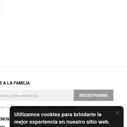
E A LA FAMILIA
REGISTRARSE
epto los
Términos y Condiciones
y la
Política de privacidad
.
Utilizamos cookies para brindarte la
ENOS
mejor experiencia en nuestro sitio web.