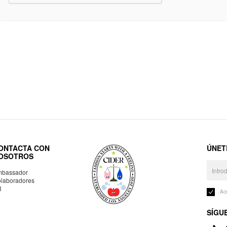
ONTACTA CON
ÚNET
OSOTROS
bassador
laboradores
R
Ac
SÍGU