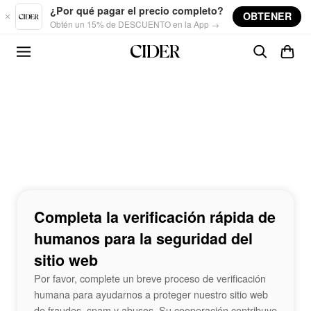
Skip to main content
¿Por qué pagar el precio completo?
OBTENER
Obtén un 15% de DESCUENTO en la App →
Completa la verificación rápida de
humanos para la seguridad del
sitio web
Por favor, complete un breve proceso de verificación
humana para ayudarnos a proteger nuestro sitio web
de fraudes, spam y abusos. Su cooperación contribuye