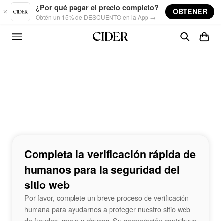
Skip to main content
¿Por qué pagar el precio completo?
OBTENER
Obtén un 15% de DESCUENTO en la App →
Completa la verificación rápida de
humanos para la seguridad del
sitio web
Por favor, complete un breve proceso de verificación
humana para ayudarnos a proteger nuestro sitio web
de fraudes, spam y abusos. Su cooperación contribuye