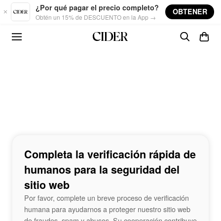
Skip to main content
¿Por qué pagar el precio completo?
OBTENER
Obtén un 15% de DESCUENTO en la App →
Completa la verificación rápida de
humanos para la seguridad del
sitio web
Por favor, complete un breve proceso de verificación
humana para ayudarnos a proteger nuestro sitio web
de fraudes, spam y abusos. Su cooperación contribuye