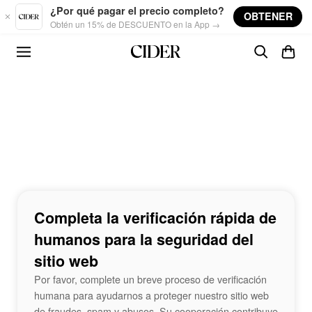
Skip to main content
¿Por qué pagar el precio completo?
OBTENER
Obtén un 15% de DESCUENTO en la App →
Completa la verificación rápida de
humanos para la seguridad del
sitio web
Por favor, complete un breve proceso de verificación
humana para ayudarnos a proteger nuestro sitio web
de fraudes, spam y abusos. Su cooperación contribuye