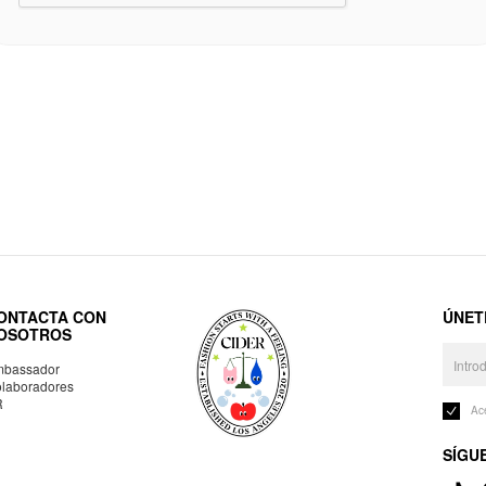
ONTACTA CON
ÚNET
OSOTROS
bassador
laboradores
R
Ac
SÍGU