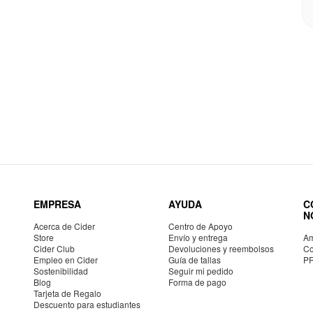
EMPRESA
AYUDA
C
N
Acerca de Cider
Centro de Apoyo
Store
Envío y entrega
Am
Cider Club
Devoluciones y reembolsos
Co
Empleo en Cider
Guía de tallas
P
Sostenibilidad
Seguir mi pedido
Blog
Forma de pago
Tarjeta de Regalo
Descuento para estudiantes