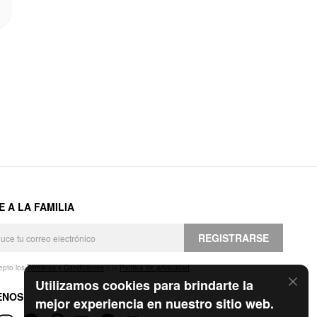
E A LA FAMILIA
REGISTRARSE
epto los
Términos y Condiciones
y la
Política de privacidad
.
Utilizamos cookies para brindarte la
ENOS
mejor experiencia en nuestro sitio web.