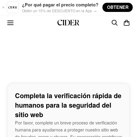
Skip to main content
¿Por qué pagar el precio completo?
OBTENER
Obtén un 15% de DESCUENTO en la App →
Completa la verificación rápida de
humanos para la seguridad del
sitio web
Por favor, complete un breve proceso de verificación
humana para ayudarnos a proteger nuestro sitio web
de fraudes, spam y abusos. Su cooperación contribuye