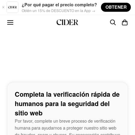
Skip to main content
¿Por qué pagar el precio completo?
OBTENER
Obtén un 15% de DESCUENTO en la App →
Completa la verificación rápida de
humanos para la seguridad del
sitio web
Por favor, complete un breve proceso de verificación
humana para ayudarnos a proteger nuestro sitio web
de fraudes, spam y abusos. Su cooperación contribuye