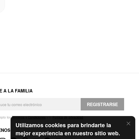
E A LA FAMILIA
REGISTRARSE
epto los
Términos y Condiciones
y la
Política de privacidad
.
Utilizamos cookies para brindarte la
ENOS
mejor experiencia en nuestro sitio web.