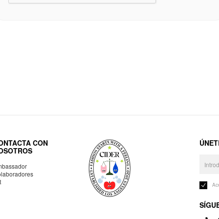
ONTACTA CON
ÚNET
OSOTROS
bassador
laboradores
R
Ac
SÍGU