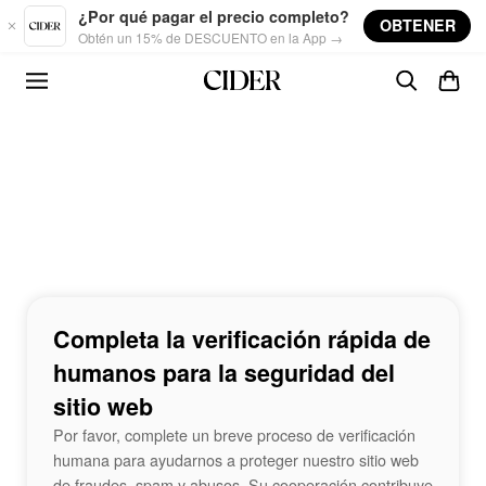
Skip to main content
¿Por qué pagar el precio completo?
OBTENER
Obtén un 15% de DESCUENTO en la App →
Completa la verificación rápida de
humanos para la seguridad del
sitio web
Por favor, complete un breve proceso de verificación
humana para ayudarnos a proteger nuestro sitio web
de fraudes, spam y abusos. Su cooperación contribuye