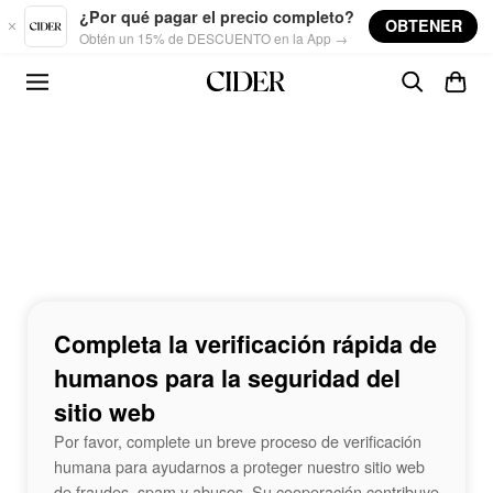
Skip to main content
¿Por qué pagar el precio completo?
OBTENER
Obtén un 15% de DESCUENTO en la App →
Completa la verificación rápida de
humanos para la seguridad del
sitio web
Por favor, complete un breve proceso de verificación
humana para ayudarnos a proteger nuestro sitio web
de fraudes, spam y abusos. Su cooperación contribuye