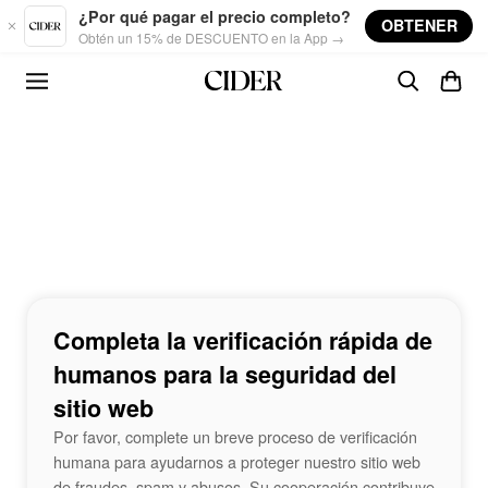
Skip to main content
¿Por qué pagar el precio completo?
OBTENER
Obtén un 15% de DESCUENTO en la App →
Completa la verificación rápida de
humanos para la seguridad del
sitio web
Por favor, complete un breve proceso de verificación
humana para ayudarnos a proteger nuestro sitio web
de fraudes, spam y abusos. Su cooperación contribuye