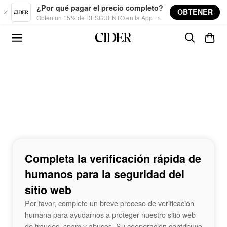
Skip to main content
¿Por qué pagar el precio completo?
OBTENER
Obtén un 15% de DESCUENTO en la App →
Completa la verificación rápida de
humanos para la seguridad del
sitio web
Por favor, complete un breve proceso de verificación
humana para ayudarnos a proteger nuestro sitio web
de fraudes, spam y abusos. Su cooperación contribuye