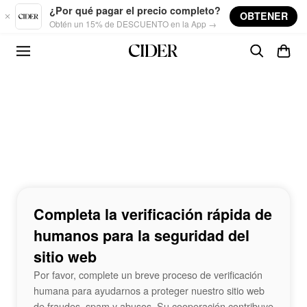
Skip to main content
¿Por qué pagar el precio completo?
OBTENER
Obtén un 15% de DESCUENTO en la App →
Completa la verificación rápida de
humanos para la seguridad del
sitio web
Por favor, complete un breve proceso de verificación
humana para ayudarnos a proteger nuestro sitio web
de fraudes, spam y abusos. Su cooperación contribuye