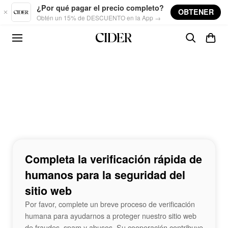
Skip to main content
¿Por qué pagar el precio completo?
OBTENER
Obtén un 15% de DESCUENTO en la App →
Completa la verificación rápida de
humanos para la seguridad del
sitio web
Por favor, complete un breve proceso de verificación
humana para ayudarnos a proteger nuestro sitio web
de fraudes, spam y abusos. Su cooperación contribuye