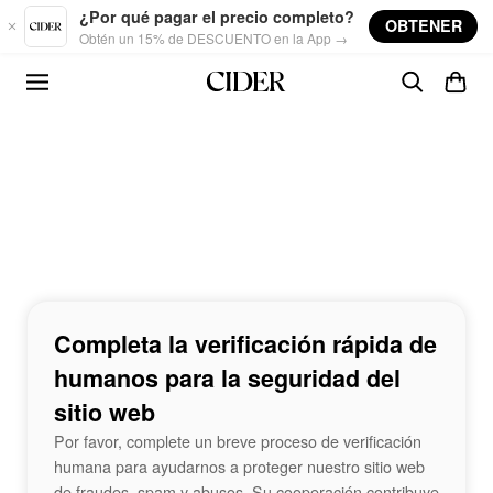
Skip to main content
¿Por qué pagar el precio completo?
OBTENER
Obtén un 15% de DESCUENTO en la App →
Completa la verificación rápida de
humanos para la seguridad del
sitio web
Por favor, complete un breve proceso de verificación
humana para ayudarnos a proteger nuestro sitio web
de fraudes, spam y abusos. Su cooperación contribuye