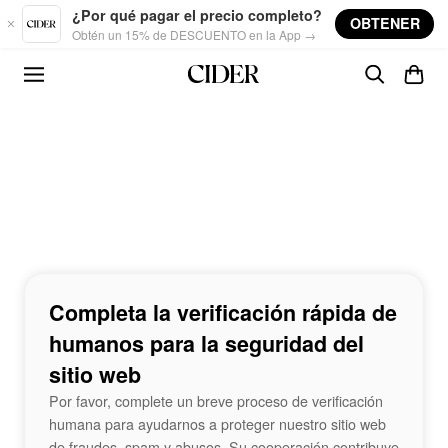
Skip to main content
¿Por qué pagar el precio completo?
OBTENER
Obtén un 15% de DESCUENTO en la App →
Completa la verificación rápida de
humanos para la seguridad del
sitio web
Por favor, complete un breve proceso de verificación
humana para ayudarnos a proteger nuestro sitio web
de fraudes, spam y abusos. Su cooperación contribuye