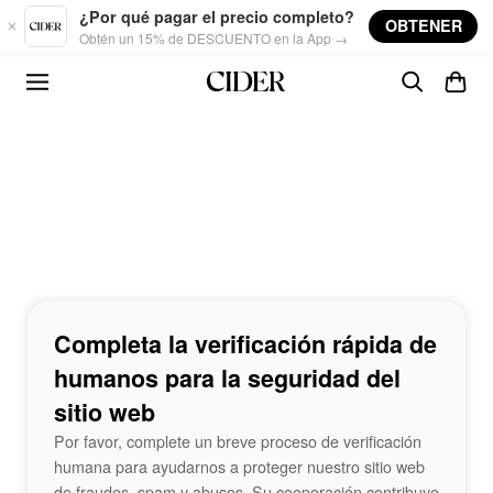
Skip to main content
¿Por qué pagar el precio completo?
OBTENER
Obtén un 15% de DESCUENTO en la App →
Completa la verificación rápida de
humanos para la seguridad del
sitio web
Por favor, complete un breve proceso de verificación
humana para ayudarnos a proteger nuestro sitio web
de fraudes, spam y abusos. Su cooperación contribuye